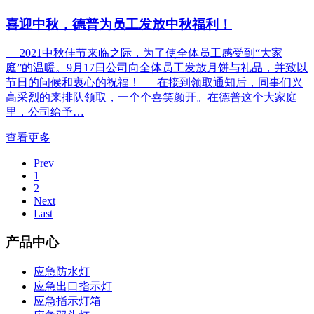
喜迎中秋，德普为员工发放中秋福利！
2021中秋佳节来临之际，为了使全体员工感受到“大家
庭”的温暖。9月17日公司向全体员工发放月饼与礼品，并致以
节日的问候和衷心的祝福！ 在接到领取通知后，同事们兴
高采烈的来排队领取，一个个喜笑颜开。在德普这个大家庭
里，公司给予…
查看更多
Prev
1
2
Next
Last
产品中心
应急防水灯
应急出口指示灯
应急指示灯箱