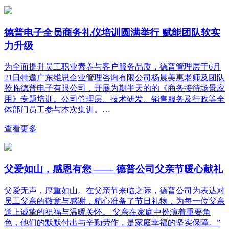
德普电子全员商务礼仪培训圆满举行 赋能团队软实
力升级
为全面提升员工职业素养与客户服务品质，德普管理层于6月
21日特邀广东维思企业管理咨询有限公司杨晨美惠老师及团队
莅临德普电子有限公司，开展为期半天的的《商务接待场景应
用》专题培训。公司管理层、技术研发、销售服务及行政等全
体部门员工参与本次集训。…
查看更多
父爱如山，感恩有您 —— 德普公司父亲节暖心献礼
父爱无声，厚重如山。在父亲节来临之际，德普公司为表达对
员工父亲的敬意与感谢，精心准备了节日礼物，为每一位父亲
送上诚挚的祝福与温暖关怀。 父亲在家庭中扮演着重要角
色，他们的默默付出与辛勤劳作，是家庭幸福的坚实保障。”