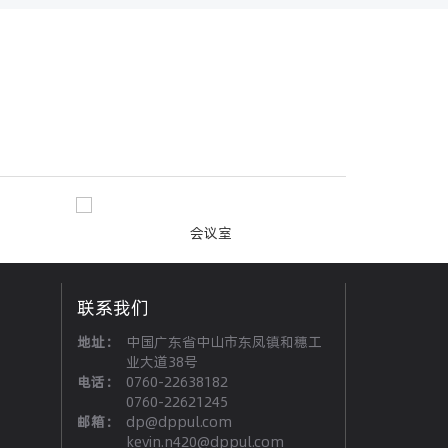
会议室
联系我们
地址：
中国广东省中山市东凤镇和穗工
业大道38号
电话：
0760-22638182
0760-22621245
邮箱：
dp@dppul.com
kevin.n420@dppul.com