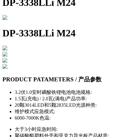
DP-3338LLi M24
DP-3338LLi M24
PRODUCT PATAMETERS / 产品参数
3.2伏1.0安时磷酸铁锂电池
电池规格:
1.5瓦(充电) / 2.0瓦(满电)
产品功率:
20颗3014LED和5颗2835LED
光源种类:
维护模式
应急模式:
6000-7000K
色温:
大于3小时
应急时间:
聚碳酸酯塑料外壳和亚克力导光板
产品材质: